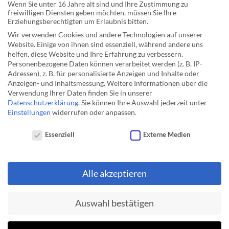
Wenn Sie unter 16 Jahre alt sind und Ihre Zustimmung zu
erforderlichen thermischen Netzwerke und die
freiwilligen Diensten geben möchten, müssen Sie Ihre
Erziehungsberechtigten um Erlaubnis bitten.
Verbindung mit den Größen des elektrischen Systems sind
Wir verwenden Cookies und andere Technologien auf unserer
in Portunus einfach realisierbar.
Website. Einige von ihnen sind essenziell, während andere uns
Zu Problemen führt immer wieder der Umstand, dass
helfen, diese Website und Ihre Erfahrung zu verbessern.
Personenbezogene Daten können verarbeitet werden (z. B. IP-
bereits kleine Ungenauigkeiten in den
Adressen), z. B. für personalisierte Anzeigen und Inhalte oder
berechneten Verläufen der elektrischen Größen zu
Anzeigen- und Inhaltsmessung.
Weitere Informationen über die
starken Fehlern bei der Berechnung der Verlustleistung
Verwendung Ihrer Daten finden Sie in unserer
Datenschutzerklärung
.
Sie können Ihre Auswahl jederzeit unter
führen. Im Gegenzug ist festzuhalten, dass die für
Einstellungen
widerrufen oder anpassen.
hochgenaue Simulationen erforderlichen kleinen
Schrittweiten zu langen Rechenzeiten führen, wodurch
Datenschutzeinstellungen
Essenziell
Externe Medien
eine effiziente elektro-thermische Simulation unmöglich
wird. Eine Alternative dazu ist der Einsatz von
Mittelwert-Modellen, die einfache Schaltermodelle mit
Alle akzeptieren
Funktionen (analytisch oder durch Wertetabellen
definiert) zur Bestimmung der Durchlass- und
Schaltverluste kombinieren. In Zusammenarbeit mit
Auswahl bestätigen
Infineon wurde in Portunus ein derartiges Modell für
IGBTs mit Freilaufdiode entwickelt, für das mehr als 100