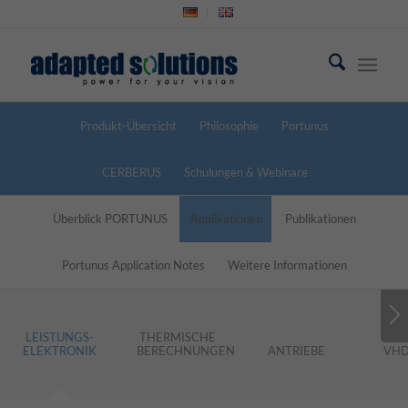
Produkt-Übersicht
Philosophie
Portunus
CERBERUS
Schulungen & Webinare
Überblick PORTUNUS
Applikationen
Publikationen
Portunus Application Notes
Weitere Informationen
LEISTUNGS-
THERMISCHE
ELEKTRONIK
BERECHNUNGEN
ANTRIEBE
VHD