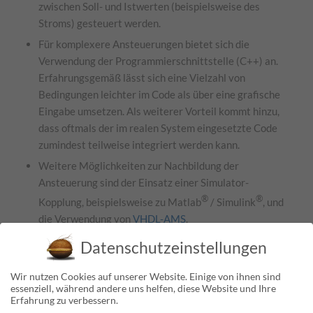
zwischen Soll- und Istwerten (beispielsweise des
Stroms) gesteuert werden.
Für komplexere Ansteuerungen bietet sich die
Verwendung der Programmierschnittstelle (C++) an.
Erfahrungsgemäß lässt sich eine Vielzahl von
Bedingungen leichter im Code als über eine grafische
Eingabe umsetzen. Als weiterer Vorteil kommt hinzu,
dass oftmals der im realen System eingesetzte Code
zumindest teilweise integriert werden kann.
Weitere Möglichkeiten zur Nachbildung der
Ansteuerung sind der Einsatz einer Simulator-
®
®
Kopplung, beispielsweise zu Matlab
/ Simulink
, und
die Verwendung von
VHDL-AMS
.
Datenschutzeinstellungen
Oftmals sollen in der Simulation die Berechnungen der
Wir nutzen Cookies auf unserer Website. Einige von ihnen sind
elektrischen Größen, der resultierenden
essenziell, während andere uns helfen, diese Website und Ihre
Verlustleistungen und der sich daraus ergebenden
Erfahrung zu verbessern.
Temperaturen verknüpft werden. Der Aufbau der