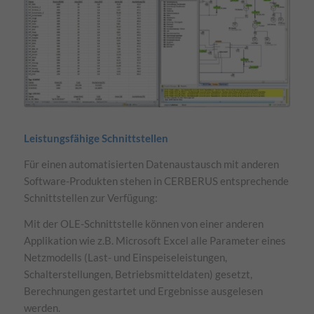
Essenzielle Cookies ermöglichen grundlegende Funktionen und sind für die
einwandfreie Funktion der Website erforderlich.
Cookie-Informationen anzeigen
Exte
Externe Medien (1)
Inhalte von Videoplattformen und Social-Media-Plattformen werden
standardmäßig blockiert. Wenn Cookies von externen Medien akzeptiert
werden, bedarf der Zugriff auf diese Inhalte keiner manuellen Einwilligung
mehr.
Leistungsfähige Schnittstellen
Cookie-Informationen anzeigen
Für einen automatisierten Datenaustausch mit anderen
Software-Produkten stehen in CERBERUS entsprechende
Datenschutzerklärung
Impressum
Schnittstellen zur Verfügung:
Mit der OLE-Schnittstelle können von einer anderen
Applikation wie z.B. Microsoft Excel alle Parameter eines
Netzmodells (Last- und Einspeiseleistungen,
Schalterstellungen, Betriebsmitteldaten) gesetzt,
Berechnungen gestartet und Ergebnisse ausgelesen
werden.