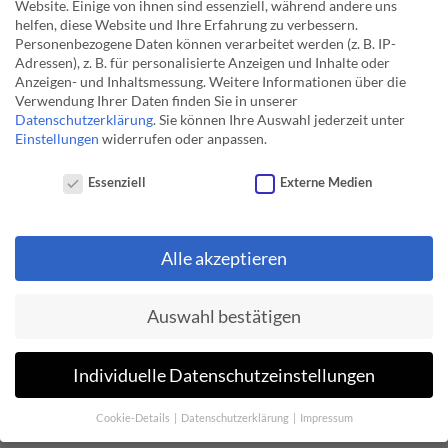
Website. Einige von ihnen sind essenziell, während andere uns
helfen, diese Website und Ihre Erfahrung zu verbessern.
Fit für die Zukunft
Personenbezogene Daten können verarbeitet werden (z. B. IP-
Adressen), z. B. für personalisierte Anzeigen und Inhalte oder
Der Einsatz von intelligenten Betriebsmitteln und
Anzeigen- und Inhaltsmessung.
Weitere Informationen über die
Energiespeichern im Energieversorgungsnetz hat
Verwendung Ihrer Daten finden Sie in unserer
begonnen und wird weiter ausgebaut. CERBERUS
Datenschutzerklärung
.
Sie können Ihre Auswahl jederzeit unter
Einstellungen
widerrufen oder anpassen.
ermöglicht bereits heute die Nachbildung von regelbaren
Ortsnetztransformatoren, Netzreglern und Kennlinien-
Datenschutzeinstellungen
Essenziell
Externe Medien
Steuerungen in PV-Anlagen. Für besonders anspruchsvolle
Aufgabenstellungen stehen Simulationen im Zeitbereich
(„dynamische Berechnungen“) zur Verfügung. Damit
Alle akzeptieren
können beispielsweise die mit einem Einsatz von
Speichern und Regelungen verbundenen Möglichkeiten
zur Einhaltung des Spannungsbandes ebenso betrachtet
Auswahl bestätigen
werden wie Spannungseinbrüche bei einem Motoranlauf.
Aufgrund einer speziell entwickelten Technologie werden
Individuelle Datenschutzeinstellungen
auch bei der Berechnung längerer Zeiträume wie z.B.
einem Tageslastgang nur sehr kurze Rechenzeiten
Cookie-Details
Datenschutzerklärung
Impressum
benötigt.
Datenschutzeinstellungen