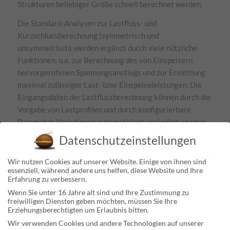
Strukturen beliebiger Größe schnell berechnet werden.
Die Standard-Analysen zur Lastfluss- und
Kurzschlussberechnung (symmetrisch und
unsymmetrisch) werden ergänzt durch viele nützliche
Funktionen, u.a. zur Berechnung des von Einspeisern
hervorgerufenen Spannungsanstiegs und zur Ermittlung
maximal zulässiger Last- bzw. Einspeiseleistungen. Die
Eingangsdaten der Lastflussberechnung können durch die
Vorgabe von Lastprofilen und durch konfigurierbare
Parameter-Variationen automatisiert verändert werden.
Darüber hinaus sind in CERBERUS Berechnungen zu
Datenschutzeinstellungen
Netzrückwirkungen (Schaltspannungen, Flicker,
Oberschwingungen) möglich.
Wir nutzen Cookies auf unserer Website. Einige von ihnen sind
essenziell, während andere uns helfen, diese Website und Ihre
Erfahrung zu verbessern.
Wenn Sie unter 16 Jahre alt sind und Ihre Zustimmung zu
freiwilligen Diensten geben möchten, müssen Sie Ihre
Erziehungsberechtigten um Erlaubnis bitten.
Wir verwenden Cookies und andere Technologien auf unserer