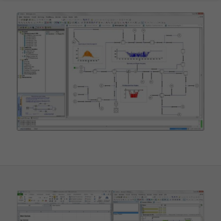
Wenn Sie unter 16 Jahre alt sind und Ihre Zustimmung zu
freiwilligen Diensten geben möchten, müssen Sie Ihre
Erziehungsberechtigten um Erlaubnis bitten.
Wir verwenden Cookies und andere Technologien auf unserer
Website. Einige von ihnen sind essenziell, während andere uns
helfen, diese Website und Ihre Erfahrung zu verbessern.
Personenbezogene Daten können verarbeitet werden (z. B. IP-
Adressen), z. B. für personalisierte Anzeigen und Inhalte oder
Anzeigen- und Inhaltsmessung.
Weitere Informationen über die
Verwendung Ihrer Daten finden Sie in unserer
Datenschutzerklärung
.
Hier finden Sie eine Übersicht über alle verwendeten Cookies. Sie
können Ihre Einwilligung zu ganzen Kategorien geben oder sich
weitere Informationen anzeigen lassen und so nur bestimmte
Cookies auswählen.
Alle akzeptieren
Auswahl bestätigen
Zurück
Datenschutzeinstellungen
Essenziell (1)